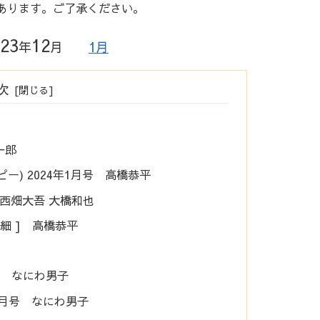
あります。ご了承ください。
23
12
年
月
1月
次
一郎
ッピー) 2024年1月号 高橋恭平
 ] 西畑大吾 大橋和也
 詳細 ] 高橋恭平
月号 なにわ男子
年1月号 なにわ男子