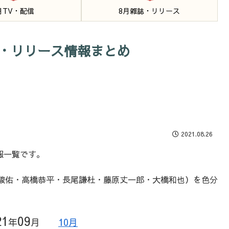
月TV・配信
8月雑誌・リリース
載・リリース情報まとめ
2021.08.26
報一覧です。
駿佑・高橋恭平・長尾謙杜・藤原丈一郎・大橋和也）を色分
21
09
年
月
10月