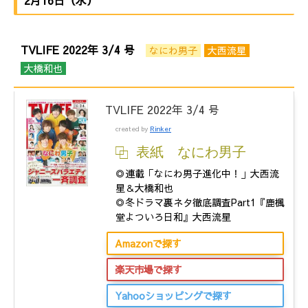
TVLIFE 2022年 3/4 号
なにわ男子
大西流星
大橋和也
TVLIFE 2022年 3/4 号
created by
Rinker
表紙 なにわ男子
◎連載「なにわ男子進化中！」大西流
星＆大橋和也
◎冬ドラマ裏ネタ徹底調査Part1『鹿楓
堂よついろ日和』大西流星
Amazonで探す
楽天市場で探す
Yahooショッピングで探す