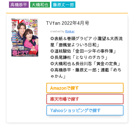
高橋恭平
大橋和也
藤原丈一郎
TVfan 2022年4月号
created by
Rinker
◎表紙＆巻頭グラビア 小瀧望＆大西流
星「鹿楓堂よついろ日和」
◎道枝駿佑「金田一少年の事件簿」
◎長尾謙杜「となりのチカラ」
◎大橋和也＆長谷川忍「黄金の定食」
◎高橋恭平・藤原丈一郎：連載「めち
ゃかん」
Amazonで探す
楽天市場で探す
Yahooショッピングで探す