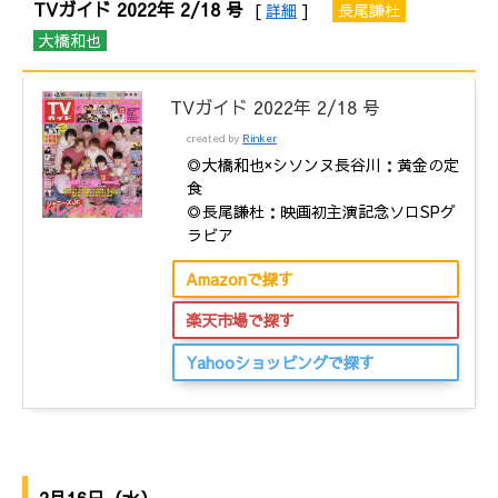
TVガイド 2022年 2/18 号
[
詳細
]
長尾謙杜
大橋和也
TVガイド 2022年 2/18 号
created by
Rinker
◎大橋和也×シソンヌ長谷川：黄金の定
食
◎長尾謙杜：映画初主演記念ソロSPグ
ラビア
Amazonで探す
楽天市場で探す
Yahooショッピングで探す
2月16日（水）