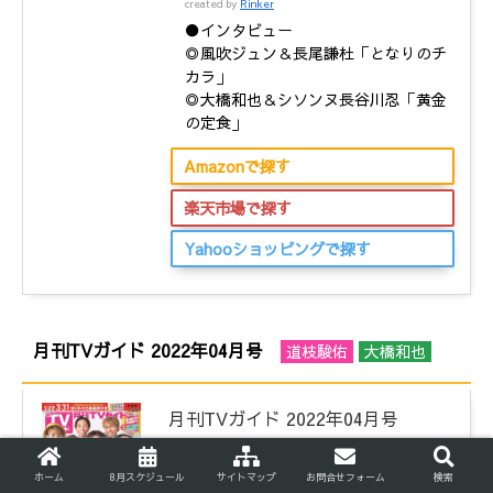
created by
Rinker
●インタビュー
◎風吹ジュン＆長尾謙杜「となりのチ
カラ」
◎大橋和也＆シソンヌ長谷川忍「黄金
の定食」
Amazonで探す
楽天市場で探す
Yahooショッピングで探す
月刊TVガイド 2022年04月号
道枝駿佑
大橋和也
月刊TVガイド 2022年04月号
created by
Rinker
◎春ドラマグラビア：道枝駿佑
ホーム
8月スケジュール
サイトマップ
お問合せフォーム
検索