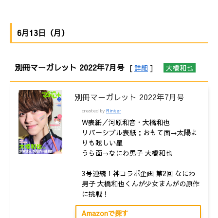
6月13日（月）
別冊マーガレット 2022年7月号
[
詳細
]
大橋和也
別冊マーガレット 2022年7月号
created by
Rinker
W表紙／河原和音・大橋和也
リバーシブル表紙：おもて面→太陽よ
りも眩しい星
うら面→なにわ男子 大橋和也
3号連続！神コラボ企画 第2回 なにわ
男子 大橋和也くんが少女まんがの原作
に挑戦！
Amazonで探す