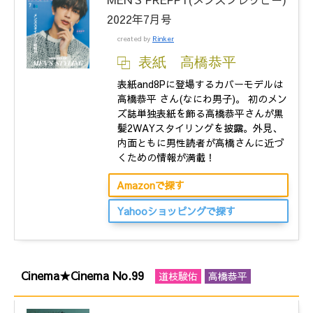
2022年7月号
created by
Rinker
表紙 高橋恭平
表紙and8Pに登場するカバーモデルは
高橋恭平 さん(なにわ男子)。 初のメン
ズ誌単独表紙を飾る高橋恭平さんが黒
髪2WAYスタイリングを披露。外見、
内面ともに男性読者が高橋さんに近づ
くための情報が満載！
Amazonで探す
Yahooショッピングで探す
Cinema★Cinema No.99
道枝駿佑
高橋恭平