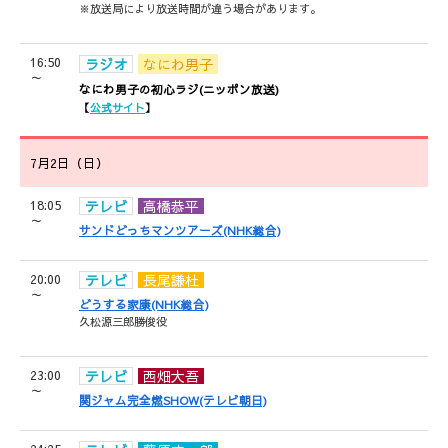
※放送局により放送時間が違う場合があります。
16:50
ラジオ
なにわ男子
～
なにわ男子の初心ラジ(ニッポン放送)
【
公式サイト
】
7月2日（日）
18:05
テレビ
高橋恭平
～
サンドどっちマンツアーズ(NHK総合)
20:00
テレビ
長尾謙杜
～
どうする家康(NHK総合)
久松源三郎勝俊役
23:00
テレビ
西畑大吾
～
関ジャム完全燃SHOW(テレビ朝日)