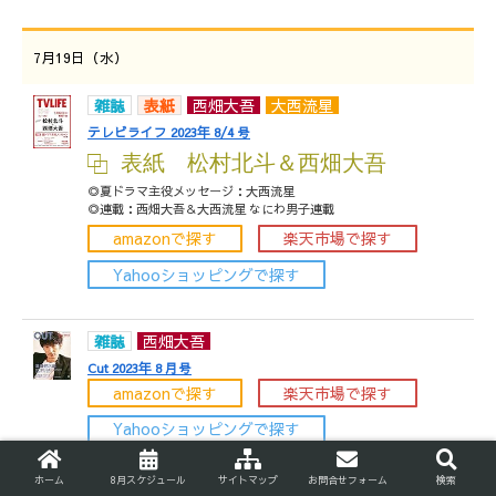
7月19日（水）
雑誌
表紙
西畑大吾
大西流星
テレビライフ 2023年 8/4 号
表紙 松村北斗＆西畑大吾
◎夏ドラマ主役メッセージ：大西流星
◎連載：西畑大吾＆大西流星 なにわ男子連載
amazonで探す
楽天市場で探す
Yahooショッピングで探す
雑誌
西畑大吾
Cut 2023年 8 月号
amazonで探す
楽天市場で探す
Yahooショッピングで探す
ホーム
8月スケジュール
サイトマップ
お問合せフォーム
検索