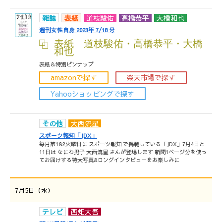
雑誌
表紙
道枝駿佑
高橋恭平
大橋和也
週刊女性自身 2023年 7/18 号
表紙 道枝駿佑・高橋恭平・大橋
和也
表紙＆特別ピンナップ
amazonで探す
楽天市場で探す
Yahooショッピングで探す
その他
大西流星
スポーツ報知「JDX」
毎月第1&2火曜日に スポーツ報知 で掲載している「JDX」7月4日と
11日は なにわ男子 大西流星 さんが登場します 新聞1ページ分を使っ
てお届けする特大写真&ロングインタビューをお楽しみに
7月5日（水）
テレビ
西畑大吾