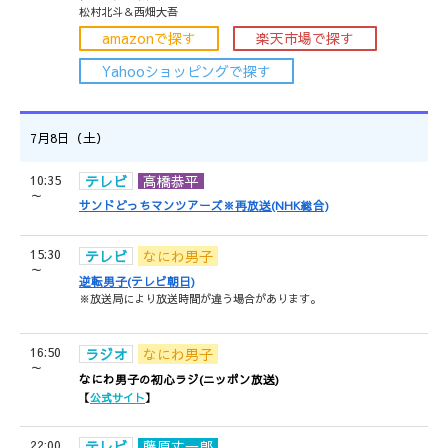
松村北斗＆西畑大吾
amazonで探す
楽天市場で探す
Yahooショッピングで探す
7月8日（土）
10:35
テレビ
高橋恭平
～
サンドどっちマンツアーズ※再放送(NHK総合)
15:30
テレビ
なにわ男子
～
逆転男子(テレビ朝日)
※放送局により放送時間が違う場合があります。
16:50
ラジオ
なにわ男子
～
なにわ男子の初心ラジ(ニッポン放送)
【
公式サイト
】
22:00
テレビ
藤原丈一郎