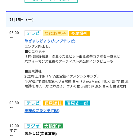
7月15日（土）
06:00
テレビ
なにわ男子
長尾謙杜
～
めざましどようび(フジテレビ)
エンタメPick Up
■なにわ男子
「FNS歌謡祭夏」の夏うた＆ヒット曲＆豪華コラボを一気見せ
パフォーマンス直後のアーティスト未公開インタビューも
■長尾謙杜
2023年上半期「ViVi国宝級イケメンランキング」
NOW部門1位&殿堂入り目黒蓮 さん（SnowMan）NEXT部門1位 長
尾謙杜 さん（なにわ男子）ウチの推し部門 綱啓永 さんを独占取材
09:30
テレビ
長尾謙杜
藤原丈一郎
～
王様のブランチ(TBS)
12:00
ラジオ
大橋和也
すぎ
おかしば(文化放送)
～