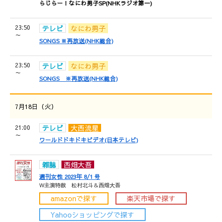
らじらー！なにわ男子SP(NHKラジオ第一)
23:50
テレビ
なにわ男子
～
SONGS ※再放送(NHK総合)
23:50
テレビ
なにわ男子
～
SONGS ※再放送(NHK総合)
7月18日（火）
21:00
テレビ
大西流星
～
ワールドドキドキビデオ(日本テレビ)
雑誌
西畑大吾
週刊女性 2023年 8/1 号
W主演特赦 松村北斗＆西畑大吾
amazonで探す
楽天市場で探す
Yahooショッピングで探す