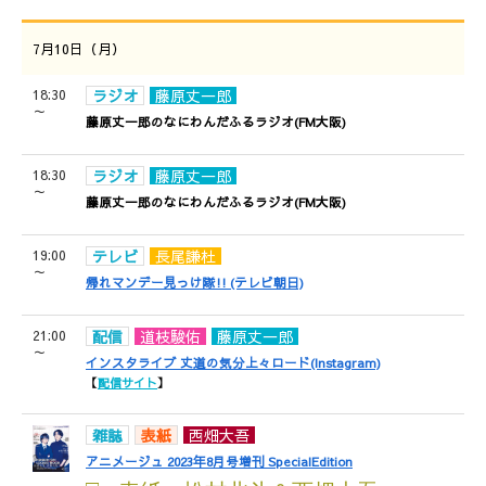
7月10日（月）
18:30
ラジオ
藤原丈一郎
～
藤原丈一郎のなにわんだふるラジオ(FM大阪)
18:30
ラジオ
藤原丈一郎
～
藤原丈一郎のなにわんだふるラジオ(FM大阪)
19:00
テレビ
長尾謙杜
～
帰れマンデー見っけ隊!! (テレビ朝日)
21:00
配信
道枝駿佑
藤原丈一郎
～
インスタライブ 丈道の気分上々ロード(Instagram)
【
配信サイト
】
雑誌
表紙
西畑大吾
アニメージュ 2023年8月号増刊 SpecialEdition