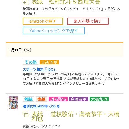
表紙 松村北斗＆西畑大吾
巻頭特集は二人のグラビア&インタビューで『ノキドア』の見どころ
をお届け!
amazonで探す
楽天市場で探す
Yahooショッピングで探す
7月11日（火）
その他
大西流星
スポーツ報知「JDX」
毎月第1&2火曜日に スポーツ報知 で掲載している「JDX」7月4日と
11日は なにわ男子 大西流星 さんが登場します 新聞1ページ分を使っ
てお届けする特大写真&ロングインタビューをお楽しみに
雑誌
表紙
道枝駿佑
高橋恭平
大橋和也
週刊女性 2023年 7/25 号
表紙 道枝駿佑・高橋恭平・大橋
和也
表紙＆特大ピンナップつき