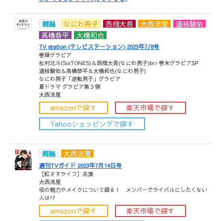
雑誌
なにわ男子
西畑大吾
大西流星
道枝駿佑
高橋恭平
大橋和也
TV station (テレビステーション) 2023年7/8号
巻頭グラビア
松村北斗(SixTONES)＆西畑大吾(なにわ男子)br> 巻末グラビアSP
道枝駿佑＆高橋恭平＆大橋和也(なにわ男子)
なにわ男子「逆転男子」グラビア
夏ドラマ グラビア第３弾
大西流星
amazonで探す
楽天市場で探す
Yahooショッピングで探す
雑誌
大西流星
週刊TVガイド 2023年7月14日号
［紅さすライフ］主演
大西流星
役の魅力やメイクについて語る！ メンバーでライバルにしたくない
人は!?
amazonで探す
楽天市場で探す