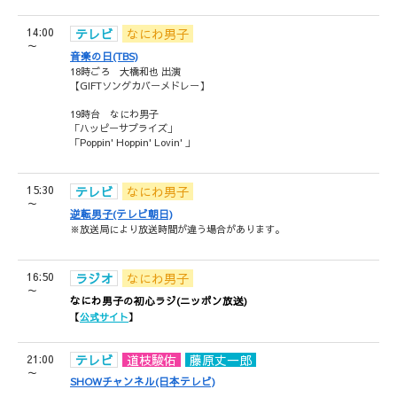
14:00
テレビ
なにわ男子
～
音楽の日(TBS)
18時ごろ 大橋和也 出演
【GIFTソングカバーメドレー】
19時台 なにわ男子
「ハッピーサプライズ」
「Poppin' Hoppin' Lovin' 」
15:30
テレビ
なにわ男子
～
逆転男子(テレビ朝日)
※放送局により放送時間が違う場合があります。
16:50
ラジオ
なにわ男子
～
なにわ男子の初心ラジ(ニッポン放送)
【
公式サイト
】
21:00
テレビ
道枝駿佑
藤原丈一郎
～
SHOWチャンネル(日本テレビ)