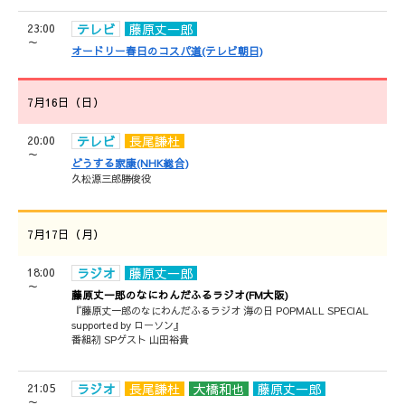
23:00
テレビ
藤原丈一郎
～
オードリー春日のコスパ道(テレビ朝日)
7月16日（日）
20:00
テレビ
長尾謙杜
～
どうする家康(NHK総合)
久松源三郎勝俊役
7月17日（月）
18:00
ラジオ
藤原丈一郎
～
藤原丈一郎のなにわんだふるラジオ(FM大阪)
『藤原丈一郎のなにわんだふるラジオ 海の日 POPMALL SPECIAL
supported by ローソン』
番組初 SPゲスト 山田裕貴
21:05
ラジオ
長尾謙杜
大橋和也
藤原丈一郎
～