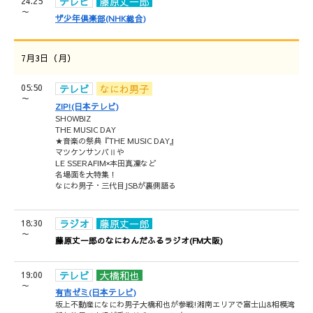
24:25
テレビ
藤原丈一郎
～
ザ少年倶楽部(NHK総合)
7月3日（月）
05:50
テレビ
なにわ男子
～
ZIP!(日本テレビ)
SHOWBIZ
THE MUSIC DAY
★音楽の祭典『THE MUSIC DAY』
マツケンサンバⅡや
LE SSERAFIM×本田真凜など
名場面を大特集！
なにわ男子・三代目JSBが裏側語る
18:30
ラジオ
藤原丈一郎
～
藤原丈一郎のなにわんだふるラジオ(FM大阪)
19:00
テレビ
大橋和也
～
有吉ゼミ(日本テレビ)
坂上不動産になにわ男子大橋和也が参戦!湘南エリアで富士山&相模湾