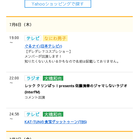
Yahooショッピングで探す
7月6日（木）
19:00
テレビ
なにわ男子
～
ぐるナイ(日本テレビr)
【ダレダレ？コスプレショー】
メンバーが出演します！
知りたくない人もいるかもなので名前は記載しておりません。
22:00
ラジオ
大橋和也
～
レック クリンぱっ！presents 佐藤満春のジャマしないラジオ
(InterFM)
コメント出演
24:58
テレビ
大橋和也
～
KAT-TUNの食宝ゲッットゥーン(TBS)