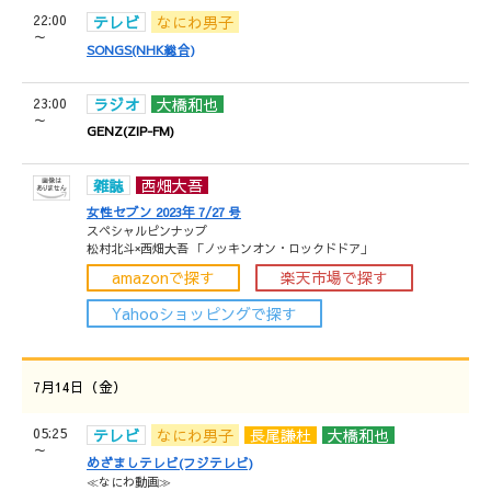
22:00
テレビ
なにわ男子
～
SONGS(NHK総合)
23:00
ラジオ
大橋和也
～
GENZ(ZIP-FM)
雑誌
西畑大吾
女性セブン 2023年 7/27 号
スペシャルピンナップ
松村北斗×西畑大吾 「ノッキンオン・ロックドドア」
amazonで探す
楽天市場で探す
Yahooショッピングで探す
7月14日（金）
05:25
テレビ
なにわ男子
長尾謙杜
大橋和也
～
めざましテレビ(フジテレビ)
≪なにわ動画≫