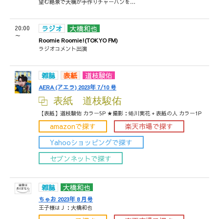
望む絶景で大橋が手作りチャーハンを…
20:00
ラジオ
大橋和也
～
Roomie Roomie!(TOKYO FM)
ラジオコメント出演
雑誌
表紙
道枝駿佑
AERA (アエラ) 2023年 7/10 号
表紙 道枝駿佑
【表紙】道枝駿佑 カラー5P ★撮影：蜷川実花 + 表紙の人 カラー1P
amazonで探す
楽天市場で探す
Yahooショッピングで探す
セブンネットで探す
雑誌
大橋和也
ちゃお 2023年 8 月号
王子様はＪ：大橋和也