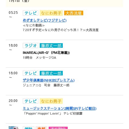
7月7日（金）
05:25
テレビ
なにわ男子
大西流星
～
めざましテレビ(フジテレビ)
≪なにわ動画≫
7:20すぎ予定≪なにわ男子のどっち派！？≫大西流星
18:00
ラジオ
藤原丈一郎
～
IMAREAL(AIR-G'（FM北海道))
19時台 メッセージOA
18:00
テレビ
藤原丈一郎
～
ザ少年倶楽部(NHKBSプレミアム)
ジュニアニQ 司会 藤原丈一郎
20:00
テレビ
なにわ男子
～
ミュージックステーション2時間SP(テレビ朝日)
「Poppin' Hoppin' Lovin'」 テレビ初披露
雑誌
表紙
道枝駿佑