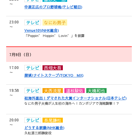
～
中居正広のプロ野球魂(テレビ朝日)
23:00
テレビ
なにわ男子
～
Venue101(NHK総合)
「Poppin’ Hoppin’ Lovin’」を披露
7月9日（日）
17:00
テレビ
西畑大吾
～
探偵!ナイトスクープ(TOKYO MX)
19:58
テレビ
大西流星
道枝駿佑
大橋和也
～
初海外進出！ダマされた大賞インターナショナル(日本テレビ)
なにわ男子大橋が人生初の海外へ！カンボジアで海賊襲撃！？
20:00
テレビ
長尾謙杜
～
どうする家康(NHK総合)
久松源三郎勝俊役