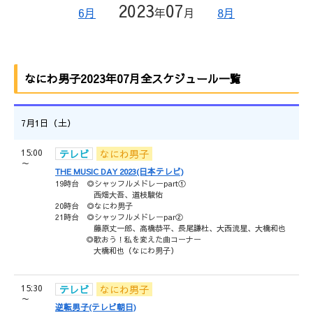
2023
07
6月
年
月
8月
なにわ男子2023年07月全スケジュール一覧
7月1日（土）
15:00
テレビ
なにわ男子
～
THE MUSIC DAY 2023(日本テレビ)
19時台 ◎シャッフルメドレーpart①
西畑大吾、道枝駿佑
20時台 ◎なにわ男子
21時台 ◎シャッフルメドレーpar②
藤原丈一郎、高橋恭平、長尾謙杜、大西流星、大橋和也
◎歌おう！私を変えた曲コーナー
大橋和也（なにわ男子）
15:30
テレビ
なにわ男子
～
逆転男子(テレビ朝日)