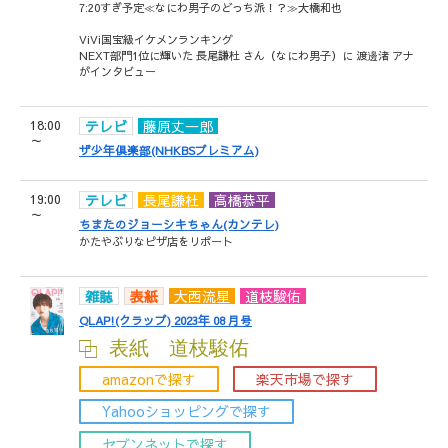
7:20すぎ予定≪なにわ男子のどっち派！？≫大橋和也
ViVi国宝級イケメンランキング
NEXT部門1位に輝いた 長尾謙杜 さん（なにわ男子）に 渡邊渚 アナ
がインタビュー
18:00
テレビ
藤原丈一郎
～
ザ少年倶楽部(NHKBSプレミアム)
19:00
テレビ
長尾謙杜
高橋恭平
～
ちまたのジョーシキちゃん(カンテレ)
かたやぶりなピザ店をリポート
雑誌
表紙
大西流星
道枝駿佑
QLAP!(クラップ) 2023年 08 月号
表紙 道枝駿佑
amazonで探す
楽天市場で探す
Yahooショッピングで探す
セブンネットで探す