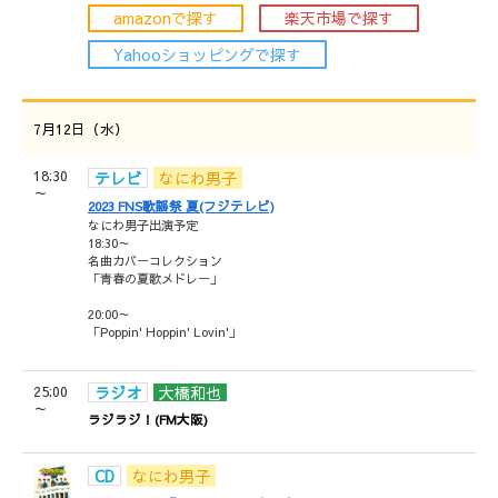
amazonで探す
楽天市場で探す
Yahooショッピングで探す
7月12日（水）
18:30
テレビ
なにわ男子
～
2023 FNS歌謡祭 夏(フジテレビ)
なにわ男子出演予定
18:30～
名曲カバーコレクション
「青春の夏歌メドレー」
20:00～
「Poppin' Hoppin' Lovin'」
25:00
ラジオ
大橋和也
～
ラジラジ！(FM大阪)
CD
なにわ男子