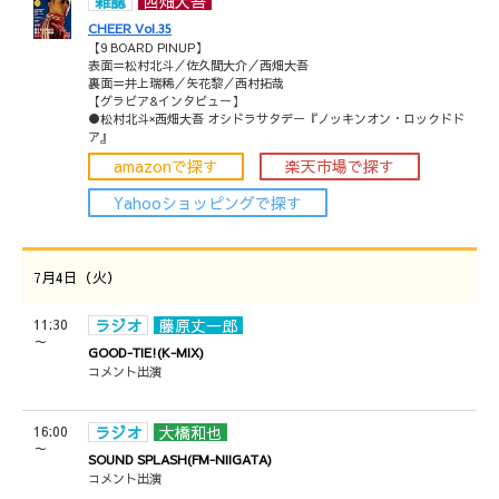
雑誌
西畑大吾
CHEER Vol.35
【9 BOARD PINUP】
表面＝松村北斗／佐久間大介／西畑大吾
裏面＝井上瑞稀／矢花黎／西村拓哉
【グラビア&インタビュー】
●松村北斗×西畑大吾 オシドラサタデー『ノッキンオン・ロックドド
ア』
amazonで探す
楽天市場で探す
Yahooショッピングで探す
7月4日（火）
11:30
ラジオ
藤原丈一郎
～
GOOD-TIE!(K-MIX)
コメント出演
16:00
ラジオ
大橋和也
～
SOUND SPLASH(FM-NIIGATA)
コメント出演