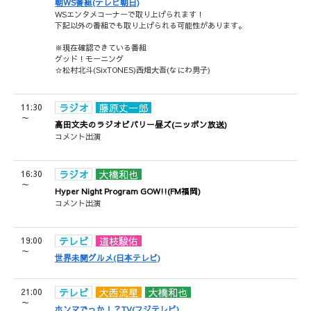
朝WS番組(テレビ朝日)
WSエンタメコーナーで取り上げられます！
下記以外の番組でも取り上げられる可能性があります。
※現在確認できている番組
グッド！モーニング
☆松村北斗(SixTONES)西畑大吾(なにわ男子)
11:30
ラジオ
藤原丈一郎
～
高田文夫のラジオビバリー昼ズ(ニッポン放送)
コメント出演
16:30
ラジオ
大橋和也
～
Hyper Night Program GOW!!(FM福岡)
コメント出演
19:00
テレビ
道枝駿佑
～
世界未開グルメ(日本テレビ)
21:00
テレビ
大西流星
大橋和也
～
ホンマでっか！？TV(フジテレビ)