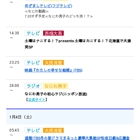
～
めざましテレビ(フジテレビ)
≪なにわ動画≫
7:20すぎ予定≪なにわ男子のどっち派！？≫
14:30
テレビ
西畑大吾
～
土曜はナニする！？presents 土曜はカニする！？北海道で大激
突SP
23:25
テレビ
大西流星
～
映画『わたしの幸せな結婚』(TBS)
24:00
ラジオ
なにわ男子
～
なにわ男子の初心ラジ(ニッポン放送)
【
公式サイト
】
1月4日（土）
05:45
テレビ
大西流星
～
速報!TBS冬の新ドラマまるっと豪華大集結SP松坂日劇&広瀬金