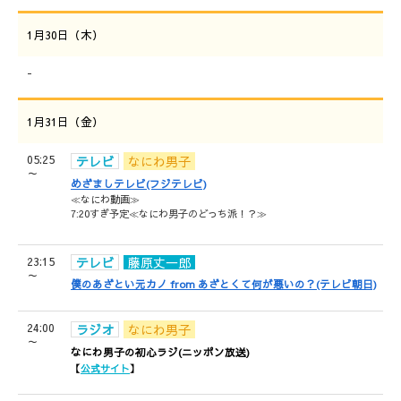
1月30日（木）
-
1月31日（金）
05:25
テレビ
なにわ男子
～
めざましテレビ(フジテレビ)
≪なにわ動画≫
7:20すぎ予定≪なにわ男子のどっち派！？≫
23:15
テレビ
藤原丈一郎
～
僕のあざとい元カノ from あざとくて何が悪いの？(テレビ朝日)
24:00
ラジオ
なにわ男子
～
なにわ男子の初心ラジ(ニッポン放送)
【
公式サイト
】