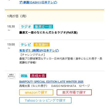
ザ!鉄腕!DASH!!(日本テレビ)
1月27日（月）
18:30
ラジオ
藤原丈一郎
～
藤原丈一郎のなにわんだふるラジオ(FM大阪)
19:00
テレビ
長尾謙杜
～
有吉ゼミ 2時間SP(日本テレビ)
【チャレンジグルメ】
最強プロ野球軍団＆サッカー日本代表が登場！激辛になにわ男子・長
尾謙杜が参戦!
雑誌
西畑大吾
BARFOUT! SPECIAL EDITION LATE WINTER 2025
西畑大吾（なにわ男子） DAIGO NISHIHATA 12ページ
amazonで探す
楽天市場で探す
Yahooショッピングで探す