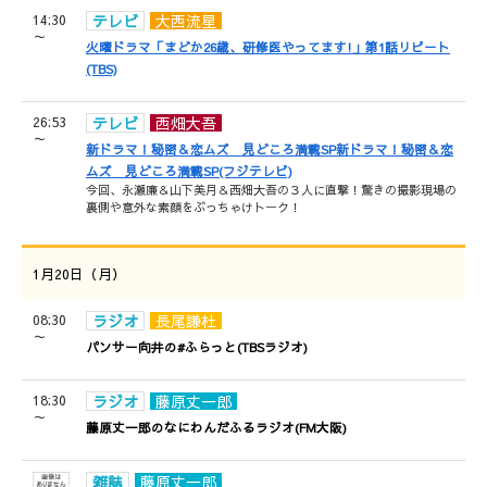
14:30
テレビ
大西流星
～
火曜ドラマ「まどか26歳、研修医やってます!」第1話リピート
(TBS)
26:53
テレビ
西畑大吾
～
新ドラマ！秘密＆恋ムズ 見どころ満載SP新ドラマ！秘密＆恋
ムズ 見どころ満載SP(フジテレビ)
今回、永瀬廉＆山下美月＆西畑大吾の３人に直撃！驚きの撮影現場の
裏側や意外な素顔をぶっちゃけトーク！
1月20日（月）
08:30
ラジオ
長尾謙杜
～
パンサー向井の#ふらっと(TBSラジオ)
18:30
ラジオ
藤原丈一郎
～
藤原丈一郎のなにわんだふるラジオ(FM大阪)
雑誌
藤原丈一郎