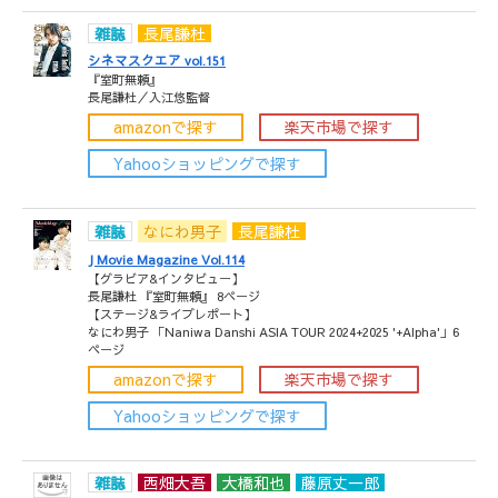
雑誌
長尾謙杜
シネマスクエア vol.151
『室町無頼』
長尾謙杜／入江悠監督
amazonで探す
楽天市場で探す
Yahooショッピングで探す
雑誌
なにわ男子
長尾謙杜
J Movie Magazine Vol.114
【グラビア&インタビュー】
長尾謙杜 『室町無頼』 8ページ
【ステージ&ライブレポート】
なにわ男子 「Naniwa Danshi ASIA TOUR 2024+2025 '+Alpha'」6
ページ
amazonで探す
楽天市場で探す
Yahooショッピングで探す
雑誌
西畑大吾
大橋和也
藤原丈一郎