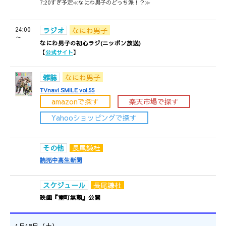
7:20すぎ予定≪なにわ男子のどっち派！？≫
24:00
ラジオ
なにわ男子
～
なにわ男子の初心ラジ(ニッポン放送)
【
公式サイト
】
雑誌
なにわ男子
TVnavi SMILE vol.55
amazonで探す
楽天市場で探す
Yahooショッピングで探す
その他
長尾謙杜
読売中高生新聞
スケジュール
長尾謙杜
映画『室町無頼』公開
1月18日（土）