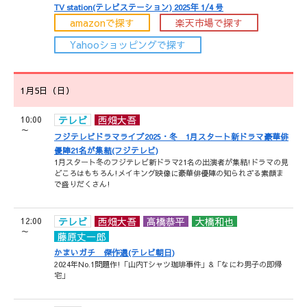
TV station(テレビステーション) 2025年 1/4 号
amazonで探す
楽天市場で探す
Yahooショッピングで探す
1月5日（日）
10:00
テレビ
西畑大吾
～
フジテレビドラマライブ2025・冬 1月スタート新ドラマ豪華俳
優陣21名が集結(フジテレビ)
1月スタート冬のフジテレビ新ドラマ21名の出演者が集結!ドラマの見
どころはもちろん!メイキング映像に豪華俳優陣の知られざる素顔ま
で盛りだくさん!
12:00
テレビ
西畑大吾
高橋恭平
大橋和也
～
藤原丈一郎
かまいガチ 傑作選(テレビ朝日)
2024年No.1問題作!「山内Tシャツ珈琲事件」&「なにわ男子の即帰
宅」