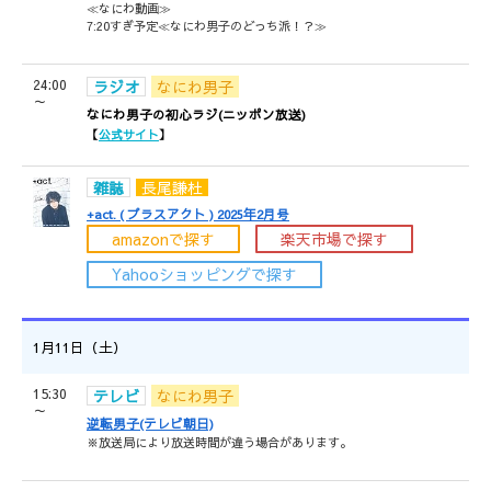
≪なにわ動画≫
7:20すぎ予定≪なにわ男子のどっち派！？≫
24:00
ラジオ
なにわ男子
～
なにわ男子の初心ラジ(ニッポン放送)
【
公式サイト
】
雑誌
長尾謙杜
+act. ( プラスアクト ) 2025年2月号
amazonで探す
楽天市場で探す
Yahooショッピングで探す
1月11日（土）
15:30
テレビ
なにわ男子
～
逆転男子(テレビ朝日)
※放送局により放送時間が違う場合があります。