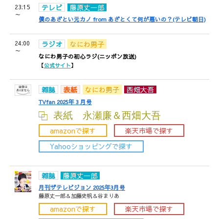
23:15
テレビ
藤原丈一郎
～
僕のあざとい元カノ from あざとくて何が悪いの？(テレビ朝日)
24:00
ラジオ
なにわ男子
～
なにわ男子の初心ラジ(ニッポン放送)
【
公式サイト
】
雑誌
表紙
なにわ男子
西畑大吾
TVfan 2025年 3 月号
表紙 永瀬廉＆西畑大吾
amazonで探す
楽天市場で探す
Yahooショッピングで探す
雑誌
藤原丈一郎
月刊ザテレビジョン 2025年3月号
藤原丈一郎＆加藤史帆＆谷まりあ
amazonで探す
楽天市場で探す