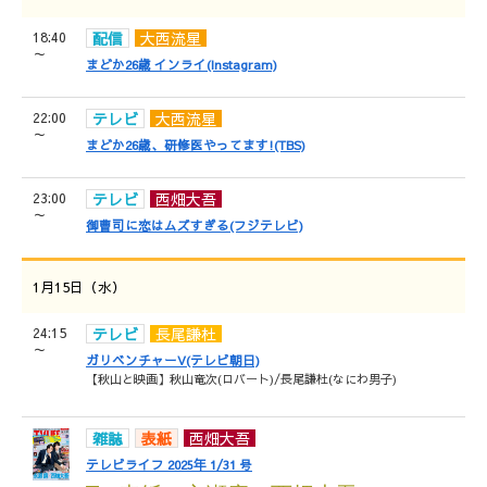
18:40
配信
大西流星
～
まどか26歳 インライ(Instagram)
22:00
テレビ
大西流星
～
まどか26歳、研修医やってます!(TBS)
23:00
テレビ
西畑大吾
～
御曹司に恋はムズすぎる(フジテレビ)
1月15日（水）
24:15
テレビ
長尾謙杜
～
ガリベンチャーV(テレビ朝日)
【秋山と映画】秋山竜次(ロバート)/長尾謙杜(なにわ男子)
雑誌
表紙
西畑大吾
テレビライフ 2025年 1/31 号