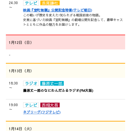
24:30
テレビ
長尾謙杜
～
映画『室町無頼』公開記念特番(テレビ朝日)
この戦いが歴史を変えた!知られざる戦国前夜の物語。
史実に基づいた映画『室町無頼』の劇場公開を記念して、豪華キャス
トとともに作品の魅力をお届けします。
1月12日（日）
-
1月13日（月）
18:30
ラジオ
藤原丈一郎
～
藤原丈一郎のなにわんだふるラジオ(FM大阪)
19:00
テレビ
西畑大吾
～
ネプリーグ(フジテレビ)
1月14日（火）