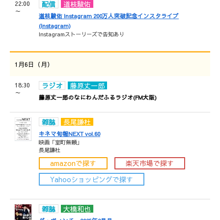
22:00
配信
道枝駿佑
～
道枝駿佑 Instagram 200万人突破記念インスタライブ
(Instagram)
Instagramストーリーズで告知あり
1月6日（月）
18:30
ラジオ
藤原丈一郎
～
藤原丈一郎のなにわんだふるラジオ(FM大阪)
雑誌
長尾謙杜
キネマ旬報NEXT vol.60
映画「室町無頼」
長尾謙杜
amazonで探す
楽天市場で探す
Yahooショッピングで探す
雑誌
大橋和也