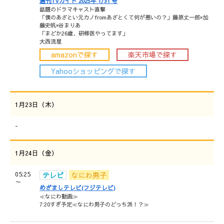
週刊TVガイド 2025年 1/31 号
話題のドラマキャスト直撃
「僕のあざとい元カノfromあざとくて何が悪いの？」藤原丈一郎×加
藤史帆×谷まりあ
「まどか26歳、研修医やってます」
大西流星
amazonで探す
楽天市場で探す
Yahooショッピングで探す
1月23日（木）
-
1月24日（金）
05:25
テレビ
なにわ男子
～
めざましテレビ(フジテレビ)
≪なにわ動画≫
7:20すぎ予定≪なにわ男子のどっち派！？≫