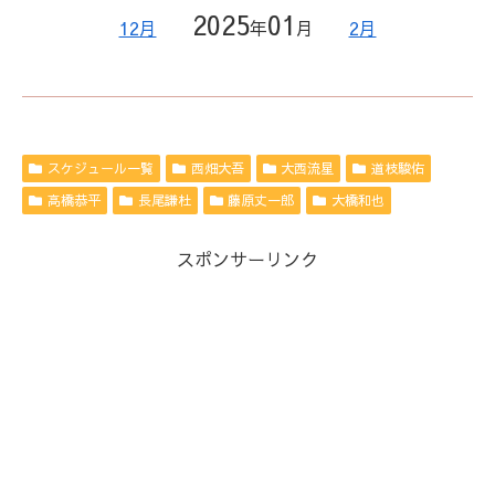
2025
01
12月
年
月
2月
スケジュール一覧
西畑大吾
大西流星
道枝駿佑
高橋恭平
長尾謙杜
藤原丈一郎
大橋和也
スポンサーリンク