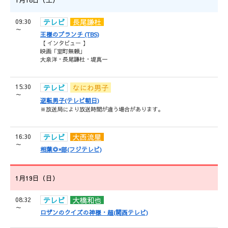
09:30
テレビ
長尾謙杜
～
王様のブランチ (TBS)
【 インタビュー 】
映画「室町無頼」
大泉洋・長尾謙杜・堤真一
15:30
テレビ
なにわ男子
～
逆転男子(テレビ朝日)
※放送局により放送時間が違う場合があります。
16:30
テレビ
大西流星
～
相葉◎×部(フジテレビ)
1月19日（日）
08:32
テレビ
大橋和也
～
ロザンのクイズの神様・超(関西テレビ)