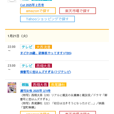
Cut 2025年 2 月号
amazonで探す
楽天市場で探す
Yahooショッピングで探す
1月21日（火）
22:00
テレビ
大西流星
～
まどか26歳、研修医やってます!(TBS)
23:00
テレビ
西畑大吾
～
御曹司に恋はムズすぎる(フジテレビ)
雑誌
西畑大吾
長尾謙杜
週刊女性 2025年 2/4号
〈特写〉西畑大吾（28）リアルに親友の永瀬廉と親友役／ドラマ「御
曹司に恋はムズすぎる」
〈特写〉長尾謙杜（22）「初日は泣きそうになったけど…」／映画
「室町無頼」