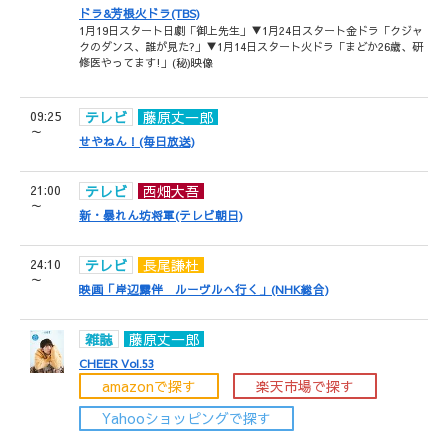
ドラ&芳根火ドラ(TBS)
1月19日スタート日劇「御上先生」▼1月24日スタート金ドラ「クジャ
クのダンス、誰が見た?」▼1月14日スタート火ドラ「まどか26歳、研
修医やってます!」(秘)映像
09:25
テレビ
藤原丈一郎
～
せやねん！(毎日放送)
21:00
テレビ
西畑大吾
～
新・暴れん坊将軍(テレビ朝日)
24:10
テレビ
長尾謙杜
～
映画「岸辺露伴 ルーヴルへ行く」(NHK総合)
雑誌
藤原丈一郎
CHEER Vol.53
amazonで探す
楽天市場で探す
Yahooショッピングで探す