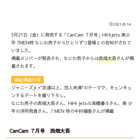
2021.05.14
5月21日（金）に発売する「CanCam ７月号」HiHiJets 美少
年 7MEN侍 なにわ男子からひとりずつ登場との告知がされて
いました。
掲載メンバーが発表され、なにわ男子からは
西畑大吾
さんが掲
載されます。
雑誌掲載内容
ジャニーズJr.×"友達以上、恋人未満"のテーマで、キュンキュ
ンするデートを撮り下ろし。
なにわ男子の西畑大吾さん、HiHi Jetsの髙橋優斗さん、美 少
年の浮所飛貴さん、7 MEN 侍の中村嶺亜さんが掲載
CanCam ７月号 西畑大吾