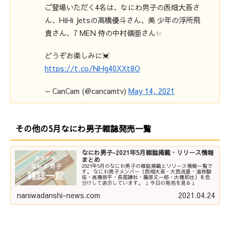
ご登場いただく4名は、なにわ男子の西畑大吾さ
ん、HiHi Jetsの髙橋優斗さん、美 少年の浮所飛
貴さん、7 MEN 侍の中村嶺亜さん✨
どうぞお楽しみに💓
https://t.co/NHg40XXt8O
— CanCam (@cancamtv)
May 14, 2021
その他の5月なにわ男子雑誌発売一覧
なにわ男子-2021年5月雑誌掲載・リリース情報
まとめ
2021年5月のなにわ男子の雑誌掲載とリリース情報一覧で
す。 なにわ男子メンバー（西畑大吾・大西流星・道枝駿
佑・高橋恭平・長尾謙杜・藤原丈一郎・大橋和也）を色
分けして表示しています。 ↓今日の発売を見る↓
naniwadanshi-news.com
2021.04.24