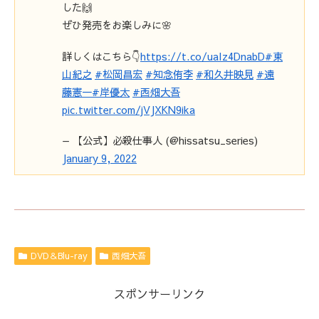
した🙌
ぜひ発売をお楽しみに🌸
詳しくはこちら👇
https://t.co/uaIz4DnabD
#東
山紀之
#松岡昌宏
#知念侑李
#和久井映見
#遠
藤憲一
#岸優太
#西畑大吾
pic.twitter.com/jVJXKN9ika
— 【公式】必殺仕事人 (@hissatsu_series)
January 9, 2022
DVD＆Blu-ray
西畑大吾
スポンサーリンク