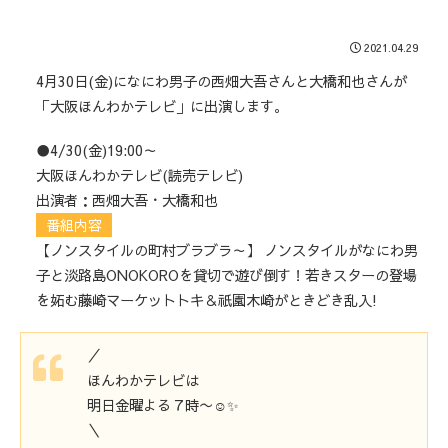
2021.04.29
4月30日(金)になにわ男子の西畑大吾さんと大橋和也さんが
「大阪ほんわかテレビ」に出演します。
●4/30(金)19:00～
大阪ほんわかテレビ(読売テレビ)
出演者：西畑大吾・大橋和也
番組内容
【ノンスタイルの町村ブラブラ～】 ノンスタイルがなにわ男
子と淡路島ONOKOROを貸切で遊び倒す！若きスターの登場
を妬む藤崎マーケットトキ＆祇園木崎がときどき乱入!
／
ほんわかテレビは
明日金曜よる７時〜☺️✨
＼