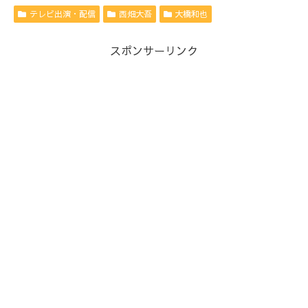
テレビ出演・配信
西畑大吾
大橋和也
スポンサーリンク