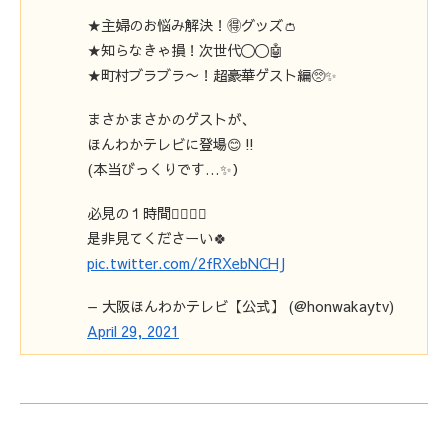
★主婦のお悩み解決！🉐グッズ👛
★知らなきゃ損！次世代〇〇🤖
★町村ブラブラ〜！超豪華ゲスト編🥺✨
まさかまさかのゲストが、
ほんわかテレビに登場😊‼️
(本当びっくりです…✨）
必見の１時間🙆‍♀️🙆‍♂️
是非見てくださーい🍀
pic.twitter.com/2fRXebNCHJ
— 大阪ほんわかテレビ【公式】 (@honwakaytv)
April 29, 2021