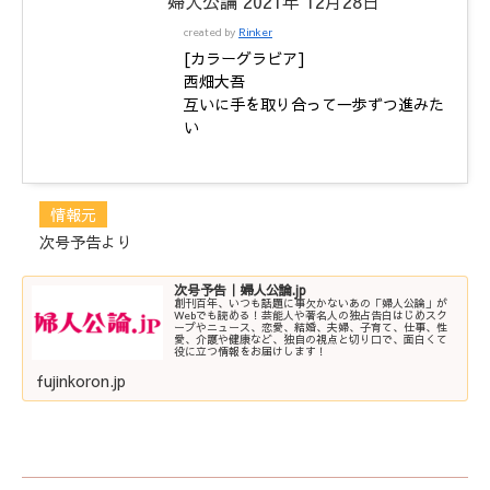
婦人公論 2021年 12月28日
created by
Rinker
[カラーグラビア]
西畑大吾
互いに手を取り合って一歩ずつ進みた
い
情報元
次号予告より
次号予告｜婦人公論.jp
創刊百年、いつも話題に事欠かないあの「婦人公論」が
Webでも読める！芸能人や著名人の独占告白はじめスク
ープやニュース、恋愛、結婚、夫婦、子育て、仕事、性
愛、介護や健康など、独自の視点と切り口で、面白くて
役に立つ情報をお届けします！
fujinkoron.jp