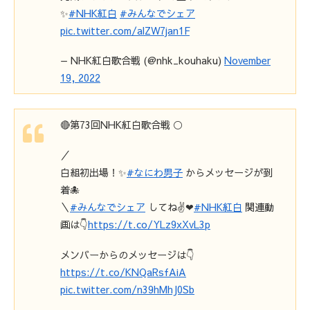
✨
#NHK紅白
#みんなでシェア
pic.twitter.com/alZW7jan1F
— NHK紅白歌合戦 (@nhk_kouhaku)
November
19, 2022
🔴第73回NHK紅白歌合戦 ⚪
／
白組初出場！✨
#なにわ男子
からメッセージが到
着🐙
＼
#みんなでシェア
してね✌❤
#NHK紅白
関連動
画は👇
https://t.co/YLz9xXvL3p
メンバーからのメッセージは👇
https://t.co/KNQaRsfAiA
pic.twitter.com/n39hMhJ0Sb