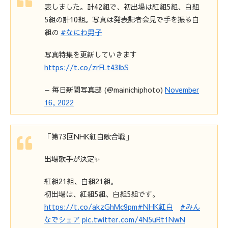
表しました。計42組で、初出場は紅組5組、白組
5組の計10組。写真は発表記者会見で手を振る白
組の
#なにわ男子
写真特集を更新していきます
https://t.co/zrFLt43lbS
— 毎日新聞写真部 (@mainichiphoto)
November
16, 2022
「第73回NHK紅白歌合戦」
出場歌手が決定✨
紅組21組、白組21組。
初出場は、紅組5組、白組5組です。
https://t.co/akzGhMc9pm
#NHK紅白
#みん
なでシェア
pic.twitter.com/4N5uRt1NwN