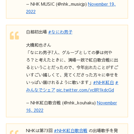
— NHK MUSIC (@nhk_musicjp)
November 19,
2022
白組初出場
#なにわ男子
大橋和也さん
「なにわ男子7人、グループとしての夢は何や
ろ？と考えたときに、満場一致で紅白歌合戦に出
るということだったので、今年出れたことがすご
いすごい嬉しくて、見てくださった方々に幸せを
いっぱい届けれるように歌います」
#NHK紅白
#
みんなでシェア
pic.twitter.com/vc8R1kdcGd
— NHK紅白歌合戦 (@nhk_kouhaku)
November
16, 2022
NHKは第73回
#NHK紅白歌合戦
の出場歌手を発