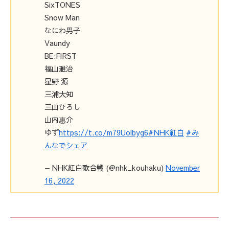
SixTONES
Snow Man
なにわ男子
Vaundy
BE:FIRST
福山雅治
星野 源
三浦大知
三山ひろし
山内惠介
ゆず
https://t.co/m79Uolbyg6
#NHK紅白
#み
んなでシェア
— NHK紅白歌合戦 (@nhk_kouhaku)
November
16, 2022