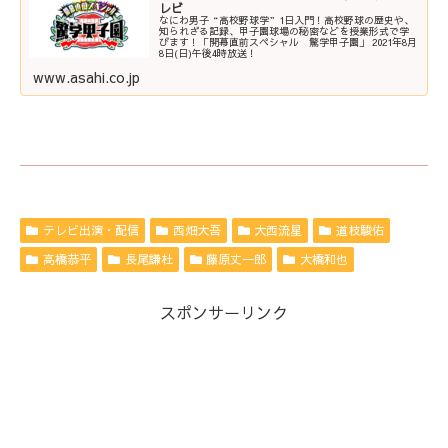
レビ
なにわ男子“高校野球学”1日入門！高校野球の歴史や、
知られざる記録、甲子園球場の秘密などを授業形式で学
びます！「開幕直前スペシャル 驚学甲子園」 2021年8月
8日(日)午後4時放送！
www.asahi.co.jp
テレビ出演・配信
西畑大吾
大西流星
道枝駿佑
高橋恭平
長尾謙杜
藤原丈一郎
大橋和也
スポンサーリンク