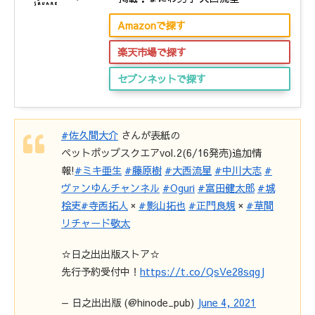
Amazonで探す
楽天市場で探す
セブンネットで探す
#佐久間大介
さんが表紙の
ペットポップスクエアvol.2(6/16発売)追加情
報!
#ミキ亜生
#藤原樹
#大西流星
#中川大志
#
ヴァンゆんチャンネル
#Oguri
#富田健太郎
#城
桧吏
#寺西拓人
×
#影山拓也
#正門良規
×
#草間
リチャード敬太
☆日之出出版ストア☆
先行予約受付中！
https://t.co/QsVe28sqgJ
— 日之出出版 (@hinode_pub)
June 4, 2021