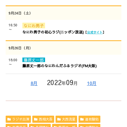
9月24日（土）
16:50
なにわ男子
～
なにわ男子の初心ラジ(ニッポン放送)
【
公式サイト
】
9月26日（月）
藤原丈一郎
18:00
～
藤原丈一郎のなにわんだふるラジオ(FM大阪)
2022
09
8月
年
月
10月
ラジオ出演
西畑大吾
大西流星
道枝駿佑