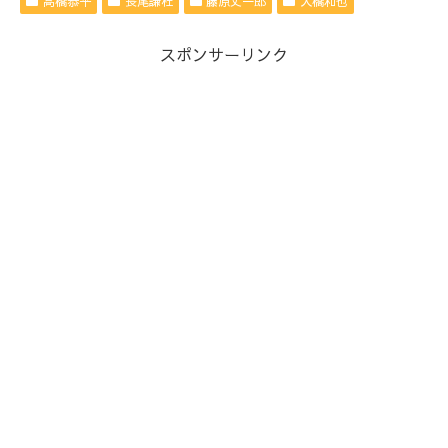
高橋恭平
長尾謙杜
藤原丈一郎
大橋和也
スポンサーリンク