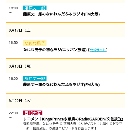
藤原丈一郎
18:00
～
藤原丈一郎のなにわんだふるラジオ(FM大阪)
9月17日（土）
16:50
なにわ男子
～
なにわ男子の初心ラジ(ニッポン放送)
【
公式サイト
】
9月19日（月）
藤原丈一郎
18:00
～
藤原丈一郎のなにわんだふるラジオ(FM大阪)
9月22日（木）
西畑大吾
22:30
～
レコメン！King&Prince永瀬廉のRadioGARDEN(文化放送)
番組初登場、なにわ男子 の 西畑大吾 くんがゲスト！共演中のドラマ
「新・信長公記」の裏話エピソードをお話します！