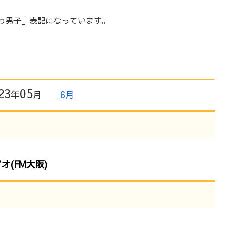
わ男子」表記になっています。
23
05
年
月
6月
(FM大阪)