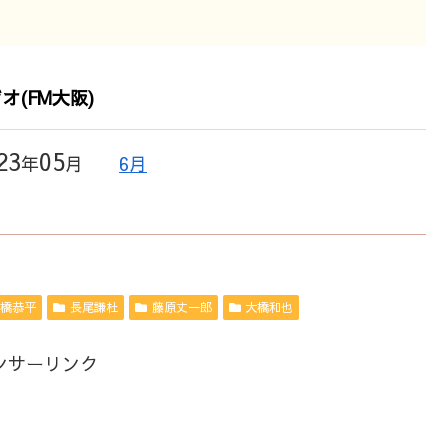
(FM大阪)
23
05
年
月
6月
橋恭平
長尾謙杜
藤原丈一郎
大橋和也
ンサーリンク