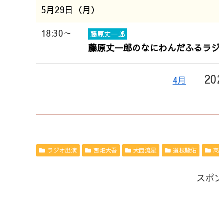
5月29日（月）
18:30～
藤原丈一郎
藤原丈一郎のなにわんだふるラジオ
20
4月
ラジオ出演
西畑大吾
大西流星
道枝駿佑
高
スポ