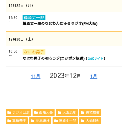
12月25日（月）
藤原丈一郎
18:30
～
藤原丈一郎のなにわんだふるラジオ(FM大阪)
12月30日（土）
16:50
なにわ男子
～
なにわ男子の初心ラジ(ニッポン放送)
【
公式サイト
】
2023
12
11月
年
月
1月
ラジオ出演
西畑大吾
大西流星
道枝駿佑
高橋恭平
長尾謙杜
藤原丈一郎
大橋和也