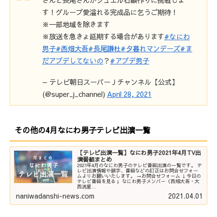
さんと長尾さんがジュエル石鹸作りに挑戦しま
す！グループ愛溢れる完成品に乞うご期待！
※一部地域を除きます
※放送を急きょ延期する場合があります
#なにわ
男子
#西畑大吾
#長尾謙杜
#夕暮れマンデーズ
#ま
だアプデしてないの
？
#アプデ男子
— テレビ朝日スーパーＪチャンネル【公式】
(@super_j_channel)
April 28, 2021
その他の4月なにわ男子テレビ出演一覧
【テレビ出演一覧】なにわ男子2021年4月TV出
演番組まとめ
2021年4月のなにわ男子のテレビ番組出演の一覧です。 テ
レビ出演情報や誤字、番組などの訂正はお問合せフォー
ムよりお願いいたします。 →お問合せフォーム ↓今日の
テレビ番組を見る↓ なにわ男子メンバー（西畑大吾・大
西流星...
naniwadanshi-news.com
2021.04.01