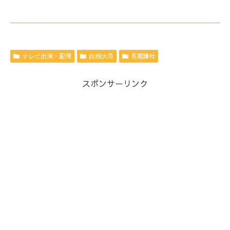
テレビ出演・配信
西畑大吾
長尾謙杜
スポンサーリンク