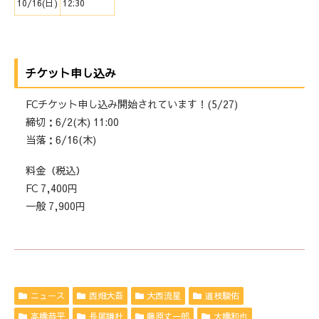
10/16(日)
12:30
チケット申し込み
FCチケット申し込み開始されています！(5/27)
締切：6/2(木) 11:00
当落：6/16(木)
料金（税込）
FC 7,400円
一般 7,900円
ニュース
西畑大吾
大西流星
道枝駿佑
高橋恭平
長尾謙杜
藤原丈一郎
大橋和也