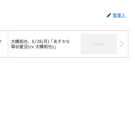
管理人
せ
大橋和也、6/28(月)「あすかな
苺谷星空(cv.大橋和也)」