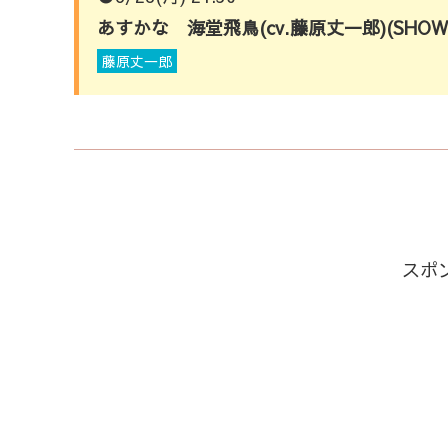
あすかな 海堂飛鳥(cv.藤原丈一郎)(SHOW
藤原丈一郎
スポ