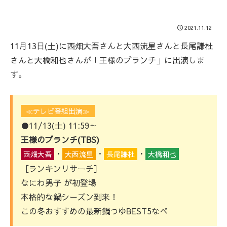
2021.11.12
11月13日(土)に西畑大吾さんと大西流星さんと長尾謙杜
さんと大橋和也さんが「王様のブランチ」に出演しま
す。
≪テレビ番組出演≫
●11/13(土) 11:59～
王様のブランチ(TBS)
・
・
・
西畑大吾
大西流星
長尾謙杜
大橋和也
［ランキンリサーチ］
なにわ男子 が初登場
本格的な鍋シーズン到来！
この冬おすすめの最新鍋つゆBEST5なべ