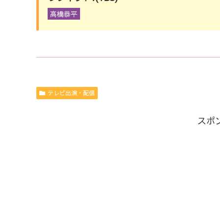
高橋恭平
テレビ出演・配信
スポ