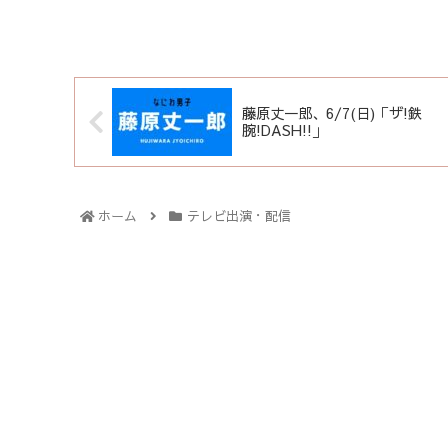
藤原丈一郎、6/7(日)「ザ!鉄
腕!DASH!!」
ホーム
テレビ出演・配信