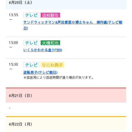
4月20日（土）
13:55
テレビ
道枝駿佑
～
サンドウィッチマン&芦田愛菜の博士ちゃん 傑作選(テレビ朝
日)
15:00
テレビ
大橋和也
～
いくらかわかる金?(TBS)
15:30
テレビ
なにわ男子
～
逆転男子(テレビ朝日)
※放送局により放送時間が違う場合があります。
4月21日（日）
-
4月22日（月）