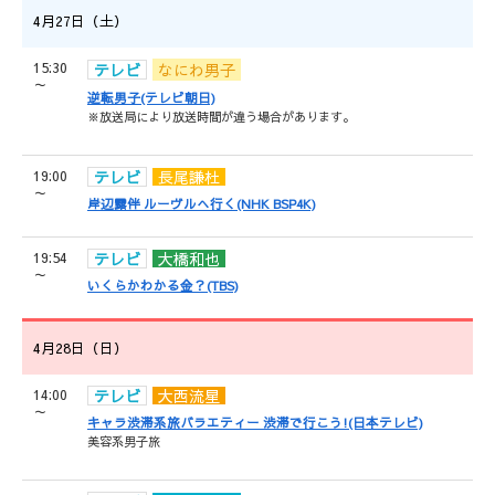
4月27日（土）
15:30
テレビ
なにわ男子
～
逆転男子(テレビ朝日)
※放送局により放送時間が違う場合があります。
19:00
テレビ
長尾謙杜
～
岸辺露伴 ルーヴルへ行く(NHK BSP4K)
19:54
テレビ
大橋和也
～
いくらかわかる金？(TBS)
4月28日（日）
14:00
テレビ
大西流星
～
キャラ渋滞系旅バラエティー 渋滞で行こう!(日本テレビ)
美容系男子旅