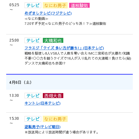
05:25
テレビ
なにわ男子
道枝駿佑
～
めざましテレビ(フジテレビ)
≪なにわ動画≫
7:20すぎ予定≪なにわ男子のどっち派！？≫道枝駿佑
25:00
テレビ
大橋和也
～
フラエジ「クイズ 多い方が勝ち!」(日本テレビ)
戦略を駆使し8人VS8人で人数を奪い合え!MC二宮和也が大暴れ!知識
不要!○○力を競うクイズで16人が入り乱れての大激戦！負けたら(秘)
ダンスで大橋和也も赤面!?
4月6日（土）
13:30
テレビ
西畑大吾
～
キントレ(日本テレビ)
15:30
テレビ
なにわ男子
～
逆転男子(テレビ朝日)
※放送局により放送時間が違う場合があります。