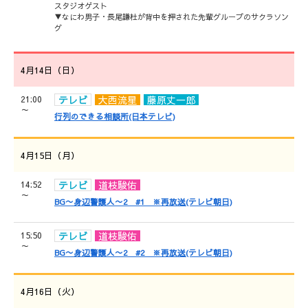
スタジオゲスト
▼なにわ男子・長尾謙杜が背中を押された先輩グループのサクラソン
グ
4月14日（日）
21:00
テレビ
大西流星
藤原丈一郎
～
行列のできる相談所(日本テレビ)
4月15日（月）
14:52
テレビ
道枝駿佑
～
BG〜身辺警護人〜2 #1 ※再放送(テレビ朝日)
15:50
テレビ
道枝駿佑
～
BG〜身辺警護人〜2 #2 ※再放送(テレビ朝日)
4月16日（火）