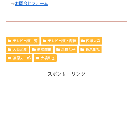
→
お問合せフォーム
テレビ出演一覧
テレビ出演・配信
西畑大吾
大西流星
道枝駿佑
高橋恭平
長尾謙杜
藤原丈一郎
大橋和也
スポンサーリンク