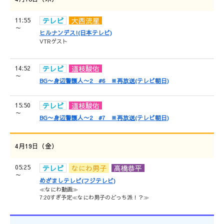
11:55
テレビ
大西流星
～
ヒルナンデス!(日本テレビ)
VTRゲスト
14:52
テレビ
道枝駿佑
～
BG〜身辺警護人〜2 #6 ※再放送(テレビ朝日)
15:50
テレビ
道枝駿佑
～
BG〜身辺警護人〜2 #7 ※再放送(テレビ朝日)
4月19日（金）
05:25
テレビ
なにわ男子
高橋恭平
～
めざましテレビ(フジテレビ)
≪なにわ動画≫
7:20すぎ予定≪なにわ男子のどっち派！？≫