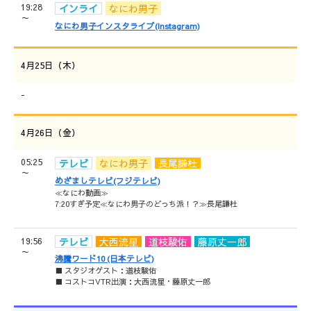
19:28
インライ
なにわ男子
～
なにわ男子インスタライブ(Instagram)
4月25日（木）
-
4月26日（金）
05:25
テレビ
なにわ男子
長尾謙杜
～
めざましテレビ(フジテレビ)
≪なにわ動画≫
7:20すぎ予定≪なにわ男子のどっち派！？≫長尾謙杜
19:56
テレビ
大西流星
道枝駿佑
藤原丈一郎
～
沸騰ワード10 (日本テレビ)
■ スタジオゲスト：道枝駿佑
■ コストコVTR出演：大西流星・藤原丈一郎