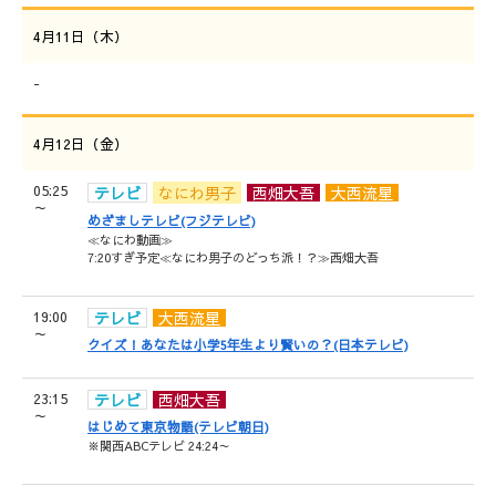
4月11日（木）
-
4月12日（金）
05:25
テレビ
なにわ男子
西畑大吾
大西流星
～
めざましテレビ(フジテレビ)
≪なにわ動画≫
7:20すぎ予定≪なにわ男子のどっち派！？≫西畑大吾
19:00
テレビ
大西流星
～
クイズ！あなたは小学5年生より賢いの？(日本テレビ)
23:15
テレビ
西畑大吾
～
はじめて東京物語(テレビ朝日)
※関西ABCテレビ 24:24～