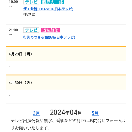
19:00
テレビ
藤原丈一郎
～
ザ！鉄腕！DASH!!(日本テレビ)
0円食堂
21:00
テレビ
道枝駿佑
～
行列のできる相談所(日本テレビ)
4月29日（月）
-
4月30日（火）
-
2024
04
3月
年
月
5月
テレビ出演情報や誤字、番組などの訂正はお問合せフォームよ
りお願いいたします。