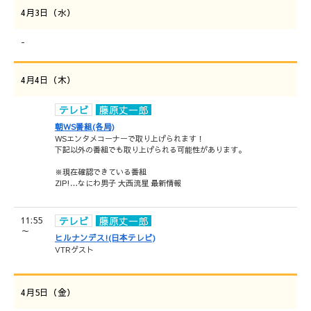
4月3日（水）
-
4月4日（木）
テレビ
藤原丈一郎
朝WS番組(各局)
WSエンタメコーナーで取り上げられます！
下記以外の番組でも取り上げられる可能性があります。
※現在確認できている番組
ZIP!…なにわ男子 大西流星 最新情報
11:55
テレビ
藤原丈一郎
～
ヒルナンデス!(日本テレビ)
VTRゲスト
4月5日（金）