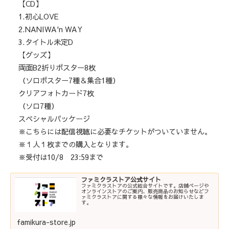
【CD】
1.初心LOVE
2.NANIWA'n WAY
3.タイトル未定D
【グッズ】
両面B2折りポスター8枚
（ソロポスター7種＆集合1種）
クリアフォトカード7枚
（ソロ7種）
スペシャルパッケージ
※こちらには配信視聴に必要なチケットがついていません。
※１人１枚までの購入となります。
※受付は10/8 23:59まで
ファミクラストア公式サイト
ファミクラストアの公式総合サイトです。店舗ページや
オンラインストアのご案内、販売商品のお知らせなどフ
ァミクラストアに関する様々な情報をお届けいたしま
す。
famikura-store.jp