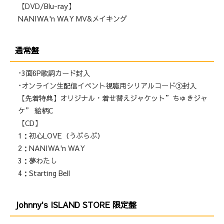
【DVD/Blu-ray】
NANIWA'n WAY MV&メイキング
通常盤
･3面6P歌詞カード封入
･オンライン生配信イベント視聴用シリアルコード③封入
【先着特典】オリジナル・着せ替えジャケット”ちゅきジャ
ケ” 絵柄C
【CD】
1：初心LOVE（うぶらぶ）
2：NANIWA'n WAY
3：夢わたし
4：Starting Bell
Johnny's ISLAND STORE 限定盤