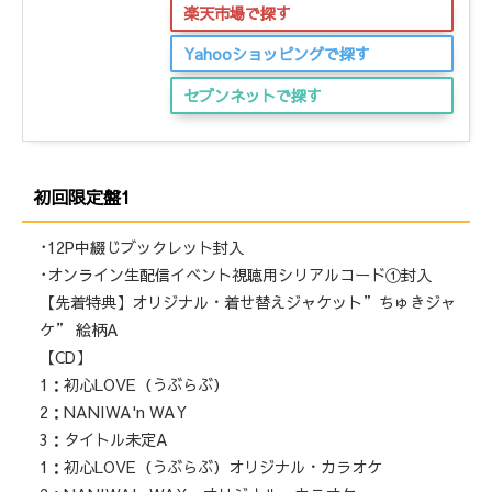
楽天市場で探す
Yahooショッピングで探す
セブンネットで探す
初回限定盤1
･12P中綴じブックレット封入
･オンライン生配信イベント視聴用シリアルコード①封入
【先着特典】オリジナル・着せ替えジャケット”ちゅきジャ
ケ” 絵柄A
【CD】
1：初心LOVE（うぶらぶ）
2：NANIWA'n WAY
3：タイトル未定A
1：初心LOVE（うぶらぶ）オリジナル・カラオケ