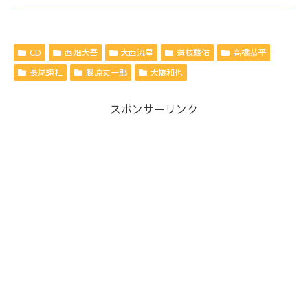
CD
西畑大吾
大西流星
道枝駿佑
高橋恭平
長尾謙杜
藤原丈一郎
大橋和也
スポンサーリンク