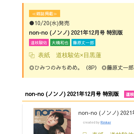
≪雑誌掲載≫
●10/20(水)発売
non-no (ノンノ) 2021年12月号 特別版
道枝駿佑
大橋和也
藤原丈一郎
表紙 道枝駿佑×目黒蓮
◎ひみつのみちめめ。（8P） ◎藤原丈一
non-no (ノンノ) 2021年12月号 特別版
道枝
non-no (ノンノ) 20
created by
Rinker