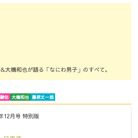
郎＆大橋和也が語る「なにわ男子」のすべて。
駿佑
大橋和也
藤原丈一郎
21年12月号 特別版