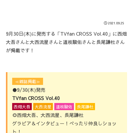
2021.09.25
9月30日(木)に発売する「TVfan CROSS Vol.40」に西畑
大吾さんと大西流星さんと道枝駿佑さんと長尾謙杜さん
が掲載です！
≪雑誌掲載≫
●9/30(木)発売
TVfan CROSS Vol.40
西畑大吾
大西流星
道枝駿佑
長尾謙杜
◎西畑大吾、大西流星、長尾謙杜
グラビア＆インタビュー！べったり仲良しショッ
ト！