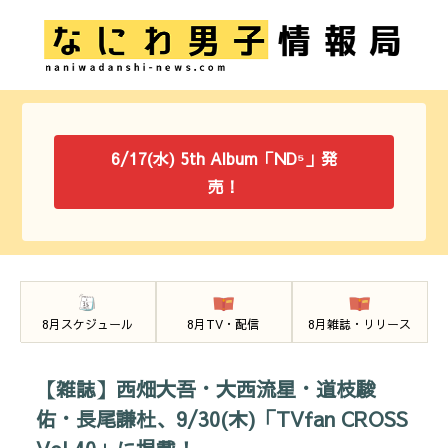
6/17(水) 5th Album「ND⁵」発
売！
8月スケジュール
8月TV・配信
8月雑誌・リリース
【雑誌】西畑大吾・大西流星・道枝駿
佑・長尾謙杜、9/30(木)「TVfan CROSS