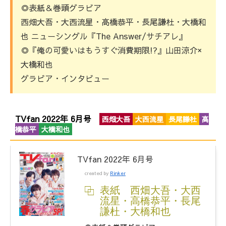
◎表紙＆巻頭グラビア
西畑大吾・大西流星・高橋恭平・長尾謙杜・大橋和
也 ニューシングル『The Answer/サチアレ』
◎『俺の可愛いはもうすぐ消費期限!?』山田涼介×
大橋和也
グラビア・インタビュー
TVfan 2022年 6月号
西畑大吾
大西流星
長尾謙杜
高
橋恭平
大橋和也
TVfan 2022年 6月号
created by
Rinker
表紙 西畑大吾・大西
流星・高橋恭平・長尾
謙杜・大橋和也