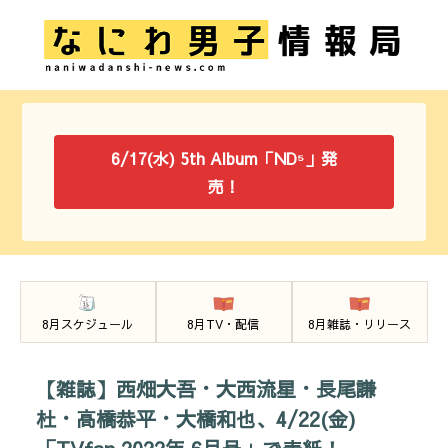
6/17(水) 5th Album「ND⁵」発
売！
8月スケジュール
8月TV・配信
8月雑誌・リリース
【雑誌】西畑大吾・大西流星・長尾謙
杜・高橋恭平・大橋和也、4/22(金)