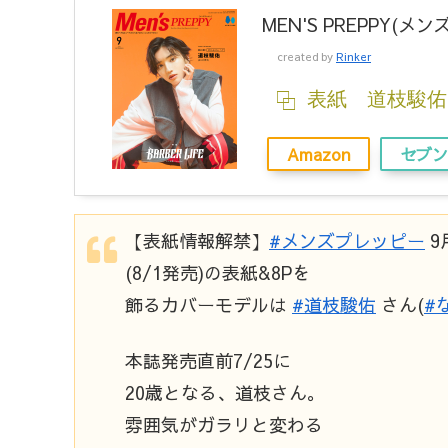
MEN'S PREPPY(メ
created by
Rinker
表紙 道枝駿佑
Amazon
セブン
【表紙情報解禁】
#メンズプレッピー
9
(8/1発売)の表紙&8Pを
飾るカバーモデルは
#道枝駿佑
さん(
#
本誌発売直前7/25に
20歳となる、道枝さん。
雰囲気がガラリと変わる