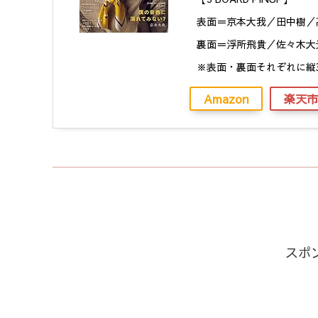
表面＝京本大我／田中樹／
裏面＝浮所飛貴／佐々木大
※表面・裏面それぞれに縦
Amazon
楽天市
スポ