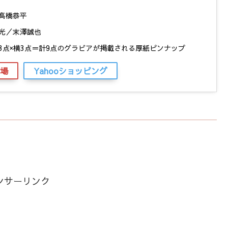
高橋恭平
光／末澤誠也
3点×横3点＝計9点のグラビアが掲載される厚紙ピンナップ
場
Yahooショッピング
ンサーリンク