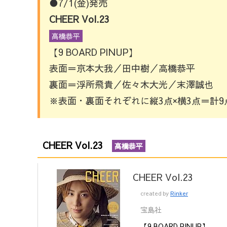
●7/1(金)発売
CHEER Vol.23
高橋恭平
【9 BOARD PINUP】
表面＝京本大我／田中樹／高橋恭平
裏面＝浮所飛貴／佐々木大光／末澤誠也
※表面・裏面それぞれに縦3点×横3点＝計
CHEER Vol.23
高橋恭平
CHEER Vol.23
created by
Rinker
宝島社
【9 BOARD PINUP】